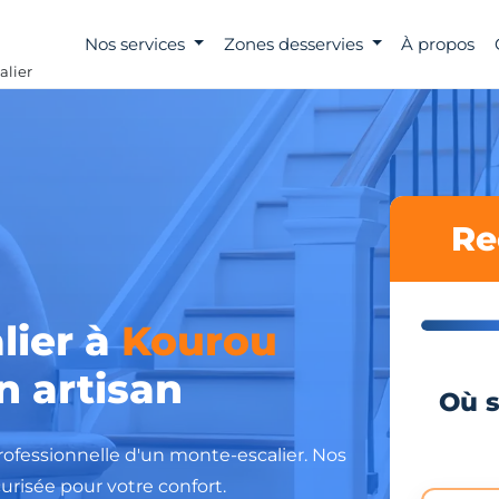
Nos services
Zones desservies
À propos
alier
Re
lier à
Kourou
un artisan
Où s
 professionnelle d'un monte-escalier. Nos
urisée pour votre confort.