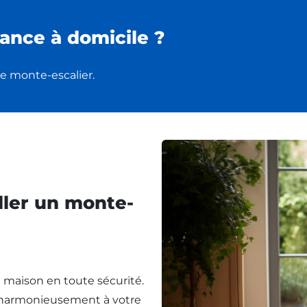
ance à domicile ?
e monte-escalier.
ller un monte-
re maison en toute sécurité.
t harmonieusement à votre