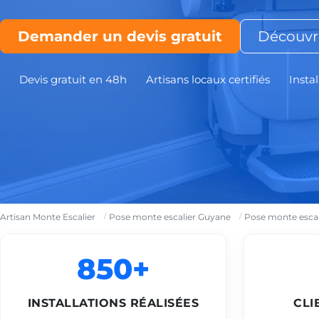
Demander un devis gratuit
Découvri
Devis gratuit en 48h
Artisans locaux certifiés
Instal
Artisan Monte Escalier
Pose monte escalier Guyane
Pose monte esca
850+
INSTALLATIONS RÉALISÉES
CLI