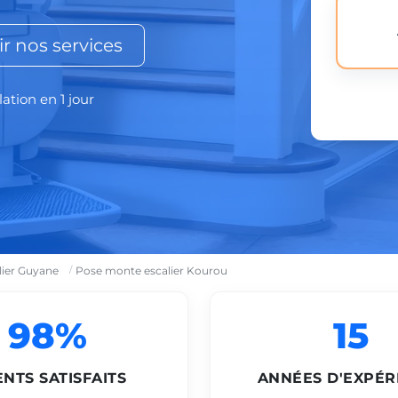
r nos services
lation en 1 jour
lier Guyane
Pose monte escalier Kourou
98%
15
ENTS SATISFAITS
ANNÉES D'EXPÉR