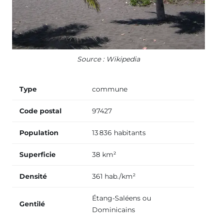
Source : Wikipedia
Type
commune
Code postal
97427
Population
13 836 habitants
Superficie
38 km²
Densité
361 hab./km²
Étang-Saléens ou
Gentilé
Dominicains