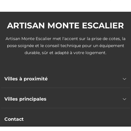
ARTISAN MONTE ESCALIER
Artisan Monte Escalier met l'accent sur la prise de cotes, la
pose soignée et le conseil technique pour un équipement
durable, sûr et adapté à votre logement.
Villes à proximité
Pose monte escalier Les Avirons
Villes principales
Pose monte escalier Saint-Louis
Pose monte escalier Entre-Deux
Pose monte escalier Saint-Denis
Pose monte escalier Saint-Leu
Contact
Pose monte escalier Saint-Paul
Pose monte escalier Saint-Pierre
Pose monte escalier Saint-André