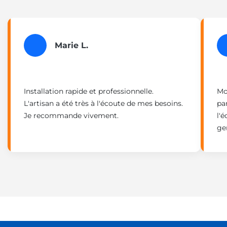
Marie L.
Installation rapide et professionnelle.
Mo
L'artisan a été très à l'écoute de mes besoins.
pa
Je recommande vivement.
l'é
gen