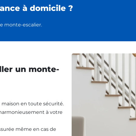
ance à domicile ?
e monte-escalier.
ller un monte-
re maison en toute sécurité.
t harmonieusement à votre
assurée même en cas de