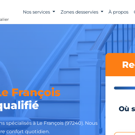
Nos services
Zones desservies
À propos
alier
Re
Le François
ualifié
Où s
ns spécialisés à Le François (97240). Nous
re confort quotidien.