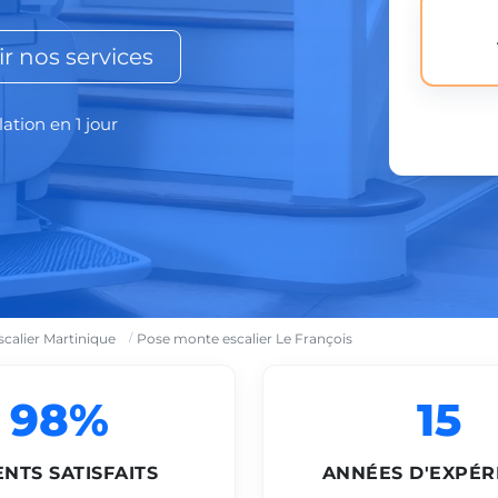
r nos services
lation en 1 jour
calier Martinique
Pose monte escalier Le François
98%
15
ENTS SATISFAITS
ANNÉES D'EXPÉR