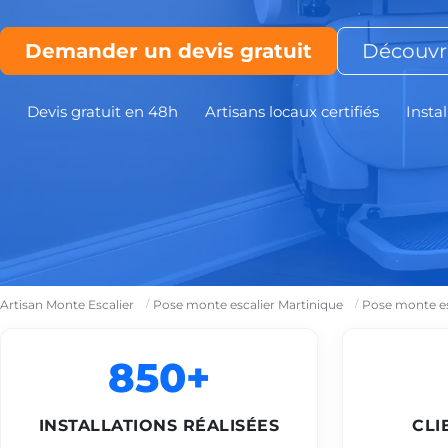
Demander un devis gratuit
Découvri
Devis gratuit en 48h
Artisans locaux certifiés
Instal
Artisan Monte Escalier
Pose monte escalier Martinique
Pose monte es
850+
INSTALLATIONS RÉALISÉES
CLI