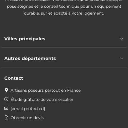
pose soignée et le conseil technique pour un équipement
durable, sûr et adapté à votre logement.
Villes principales
Pose monte escalier Le Puy-en-Velay
Autres départements
Pose monte escalier Monistrol-sur-Loire
Pose monte escalier Yssingeaux
Pose monte escalier Ain
Pose monte escalier Brioude
Contact
Pose monte escalier Allier
Pose monte escalier Aurec-sur-Loire
Pose monte escalier Ardèche
Artisans poseurs partout en France
Pose monte escalier Cantal
Étude gratuite de votre escalier
Pose monte escalier Drôme
[email protected]
Pose monte escalier Haute-Savoie
Obtenir un devis
Pose monte escalier Isère
Pose monte escalier Loire