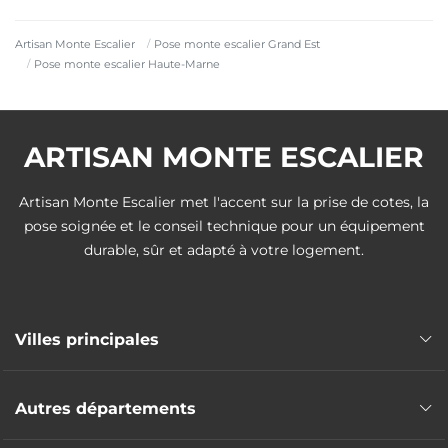
Artisan Monte Escalier
Pose monte escalier Grand Est
Pose monte escalier Haute-Marne
ARTISAN MONTE ESCALIER
Artisan Monte Escalier met l'accent sur la prise de cotes, la
pose soignée et le conseil technique pour un équipement
durable, sûr et adapté à votre logement.
Villes principales
Pose monte escalier Saint-Dizier
Autres départements
Pose monte escalier Chaumont
Pose monte escalier Langres