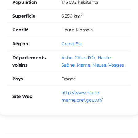
Population
176 692 habitants
Superficie
6 256 km²
Gentilé
Haute-Marnais
Région
Grand Est
Départements
Aube
,
Côte-d'Or
,
Haute-
voisins
Saône
,
Marne
,
Meuse
,
Vosges
Pays
France
http://www.haute-
Site Web
marne.pref.gouv.fr/