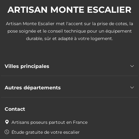
ARTISAN MONTE ESCALIER
Artisan Monte Escalier met l'accent sur la prise de cotes, la
pose soignée et le conseil technique pour un équipement
durable, sûr et adapté à votre logement.
Villes principales
Pose monte escalier Gap
Autres départements
Pose monte escalier Briançon
Pose monte escalier Embrun
Pose monte escalier Alpes-Maritimes
Contact
Pose monte escalier Alpes-de-Haute-Provence
Pose monte escalier Bouches-du-Rhône
Artisans poseurs partout en France
Pose monte escalier Var
Étude gratuite de votre escalier
Pose monte escalier Vaucluse