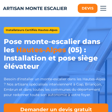
ARTISAN MONTE ESCALIER
DEVIS
Installateurs Certifiés Hautes-Alpes
Pose monte-escalier dans
les
Hautes-Alpes
(05) :
Installation et pose siège
élévateur
Besoin d'installer un monte-escalier dans les Hautes-Alpes
? Nos artisans spécialisés interviennent à Gap, Briançon,
Embrun et dans toutes les communes du département
pour redonner toute son autonomie à votre foyer.
Demander un devis gratuit