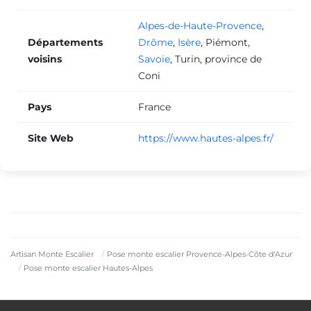
Alpes-de-Haute-Provence
,
Départements
Drôme
,
Isère
,
Piémont
,
voisins
Savoie
,
Turin
,
province de
Coni
Pays
France
Site Web
https://www.hautes-alpes.fr/
Artisan Monte Escalier
Pose monte escalier Provence-Alpes-Côte d'Azur
Pose monte escalier Hautes-Alpes