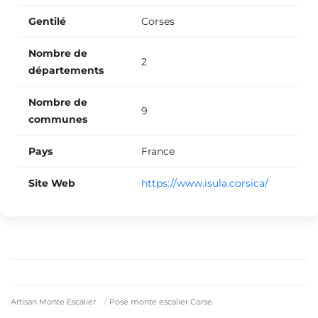
Gentilé
Corses
Nombre de
2
départements
Nombre de
9
communes
Pays
France
Site Web
https://www.isula.corsica/
Artisan Monte Escalier
Pose monte escalier Corse