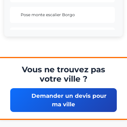
Pose monte escalier Borgo
Pose monte escalier Biguglia
Pose monte escalier Corte
Vous ne trouvez pas
votre ville ?
Pose monte escalier Lucciana
Demander un devis pour
Pose monte escalier Furiani
ma ville
Pose monte escalier Calvi