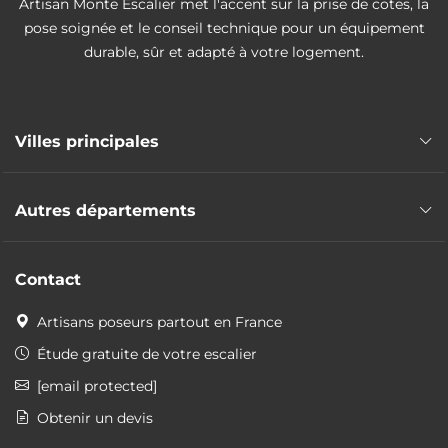
Artisan Monte Escalier met l'accent sur la prise de cotes, la
pose soignée et le conseil technique pour un équipement
durable, sûr et adapté à votre logement.
Villes principales
Pose monte escalier Bourges
Autres départements
Pose monte escalier Vierzon
Pose monte escalier Saint-Doulchard
Pose monte escalier Eure-et-Loir
Pose monte escalier Saint-Amand-Montrond
Contact
Pose monte escalier Indre
Pose monte escalier Aubigny-sur-Nère
Pose monte escalier Indre-et-Loire
Artisans poseurs partout en France
Pose monte escalier Loir-et-Cher
Étude gratuite de votre escalier
Pose monte escalier Loiret
[email protected]
Obtenir un devis