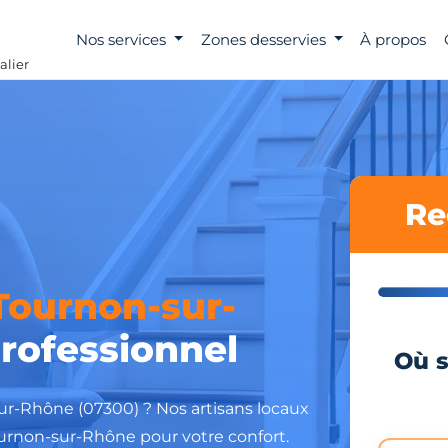
Nos services
Zones desservies
À propos
alier
Re
Tournon-sur-
rofessionnel
Où s
ur-Rhône (07300) ? Nos artisans locaux
ournon-sur-Rhône pour votre confort.