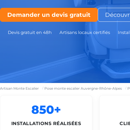
Demander un devis gratuit
Découvri
Devis gratuit en 48h
Artisans locaux certifiés
Instal
Artisan Monte Escalier
Pose monte escalier Auvergne-Rhône-Alpes
P
850+
INSTALLATIONS RÉALISÉES
CLI