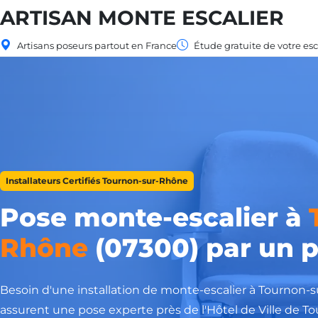
ARTISAN MONTE ESCALIER
Artisans poseurs partout en France
Étude gratuite de votre esc
Installateurs Certifiés Tournon-sur-Rhône
Pose monte-escalier à
Rhône
(07300) par un p
Besoin d'une installation de monte-escalier à Tournon-s
assurent une pose experte près de l'Hôtel de Ville de T