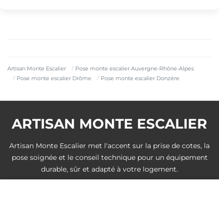
Artisan Monte Escalier
Pose monte escalier Auvergne-Rhône-Alpes
Pose monte escalier Drôme
Pose monte escalier Donzère
ARTISAN MONTE ESCALIER
Artisan Monte Escalier met l'accent sur la prise de cotes, la
pose soignée et le conseil technique pour un équipement
durable, sûr et adapté à votre logement.
DEVIS GRATUIT
Villes à proximité