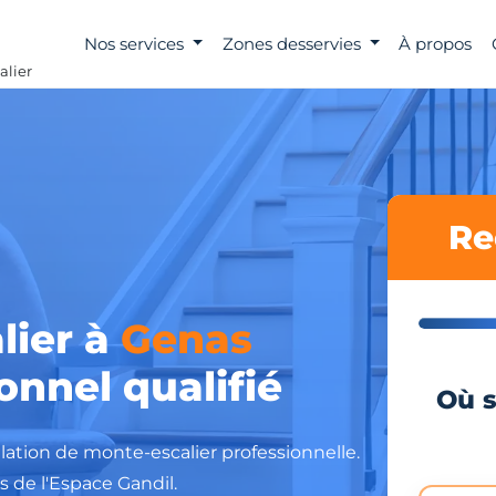
Nos services
Zones desservies
À propos
alier
Re
lier à
Genas
onnel qualifié
Où s
llation de monte-escalier professionnelle.
 de l'Espace Gandil.