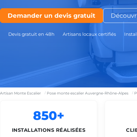
Demander un devis gratuit
Découvri
Devis gratuit en 48h
Artisans locaux certifiés
Instal
Artisan Monte Escalier
Pose monte escalier Auvergne-Rhône-Alpes
P
850+
INSTALLATIONS RÉALISÉES
CLI