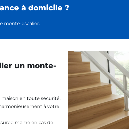
ance à domicile ?
e monte-escalier.
ller un monte-
re maison en toute sécurité.
t harmonieusement à votre
assurée même en cas de