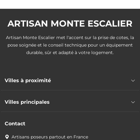
ARTISAN MONTE ESCALIER
Artisan Monte Escalier met l'accent sur la prise de cotes, la
pose soignée et le conseil technique pour un équipement
durable, sûr et adapté à votre logement.
Villes à proximité
Pose monte escalier Gleizé
Villes principales
Pose monte escalier Liergues
Pose monte escalier Porte des Pierres Dorées
Pose monte escalier Lyon
Pose monte escalier Villefranche-sur-Saône
Contact
Pose monte escalier Villeurbanne
Pose monte escalier Jassans-Riottier
Pose monte escalier Vénissieux
Artisans poseurs partout en France
Pose monte escalier Anse