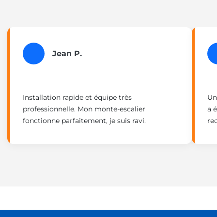
Jean P.
Installation rapide et équipe très
Un
professionnelle. Mon monte-escalier
a 
fonctionne parfaitement, je suis ravi.
re