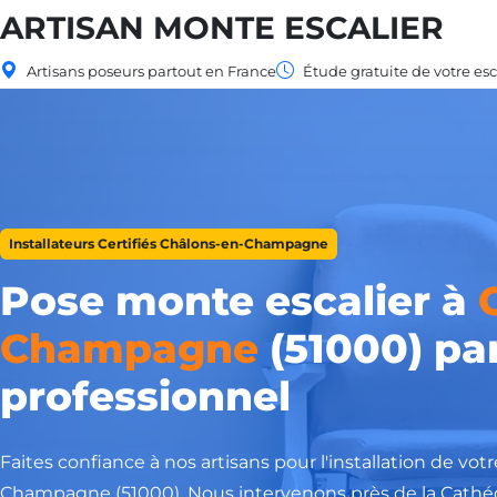
ARTISAN MONTE ESCALIER
Artisans poseurs partout en France
Étude gratuite de votre esc
Installateurs Certifiés Châlons-en-Champagne
Pose monte escalier à
Champagne
(51000) par
professionnel
Faites confiance à nos artisans pour l'installation de vo
Champagne (51000). Nous intervenons près de la Cathédr