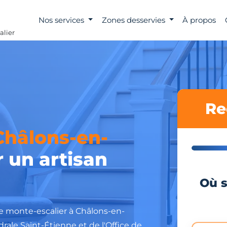
Nos services
Zones desservies
À propos
alier
Re
Châlons-en-
 un artisan
Où s
tre monte-escalier à Châlons-en-
ale Saint-Étienne et de l'Office de