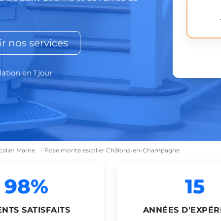
r nos services
lation en 1 jour
alier Marne
Pose monte escalier Châlons-en-Champagne
98%
15
ENTS SATISFAITS
ANNÉES D'EXPÉR