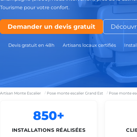
Tourisme pour votre confort.
Demander un devis gratuit
Découvri
Devis gratuit en 48h
Artisans locaux certifiés
Instal
Artisan Monte Escalier
Pose monte escalier Grand Est
Pose monte esc
850+
INSTALLATIONS RÉALISÉES
CLI