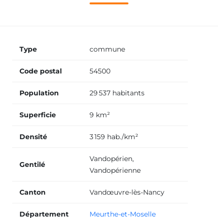
Type
commune
Code postal
54500
Population
29 537 habitants
Superficie
9 km²
Densité
3 159 hab./km²
Vandopérien,
Gentilé
Vandopérienne
Canton
Vandœuvre-lès-Nancy
Département
Meurthe-et-Moselle