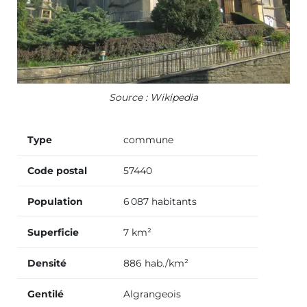
Source : Wikipedia
Type
commune
Code postal
57440
Population
6 087 habitants
Superficie
7 km²
Densité
886 hab./km²
Gentilé
Algrangeois