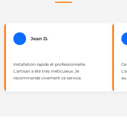
Jean D.
Installation rapide et professionnelle.
Ce
L'artisan a été très méticuleux. Je
L'
recommande vivement ce service.
au