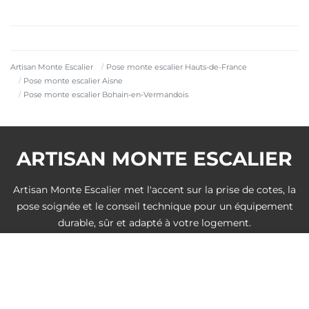
Artisan Monte Escalier
Pose monte escalier Hauts-de-France
Pose monte escalier Aisne
Pose monte escalier Bohain-en-Vermandois
ARTISAN MONTE ESCALIER
Artisan Monte Escalier met l'accent sur la prise de cotes, la
pose soignée et le conseil technique pour un équipement
durable, sûr et adapté à votre logement.
DEVIS GRATUIT
Villes à proximité