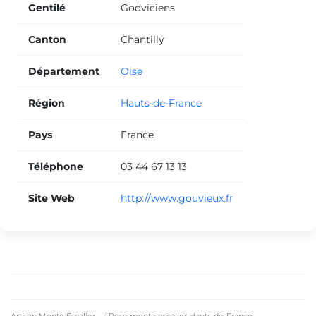
Gentilé
Godviciens
Canton
Chantilly
Département
Oise
Région
Hauts-de-France
Pays
France
Téléphone
03 44 67 13 13
Site Web
http://www.gouvieux.fr