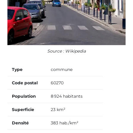
Source : Wikipedia
Type
commune
Code postal
60270
Population
8 924 habitants
Superficie
23 km²
Densité
383 hab./km²