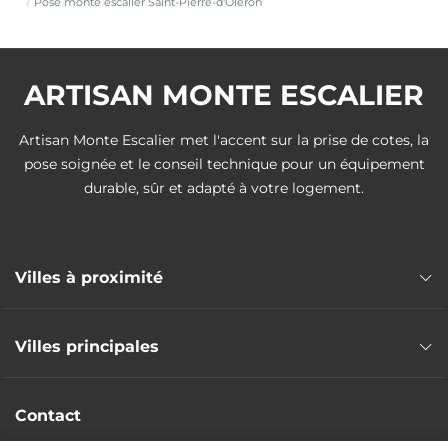
Pose monte escalier Saint-Pierre-d'Oléron
ARTISAN MONTE ESCALIER
Artisan Monte Escalier met l'accent sur la prise de cotes, la
pose soignée et le conseil technique pour un équipement
durable, sûr et adapté à votre logement.
Villes à proximité
Pose monte escalier Hiers-Brouage
Villes principales
Pose monte escalier Marennes
Pose monte escalier Châtelaillon-Plage
Pose monte escalier Saintes
Pose monte escalier Aytré
Contact
Pose monte escalier Royan
Pose monte escalier Rochefort
Pose monte escalier Tonnay-Charente