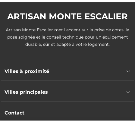
ARTISAN MONTE ESCALIER
Artisan Monte Escalier met l'accent sur la prise de cotes, la
pose soignée et le conseil technique pour un équipement
durable, sûr et adapté à votre logement.
Villes à proximité
Pose monte escalier Soyaux
Villes principales
Pose monte escalier Gond-Pontouvre
Pose monte escalier Ruelle-sur-Touvre
Pose monte escalier Angoulême
Contact
Pose monte escalier Saint-Yrieix-sur-Charente
Artisans poseurs partout en France
Pose monte escalier Champniers
DEVIS GRATUIT
Pose monte escalier La Couronne