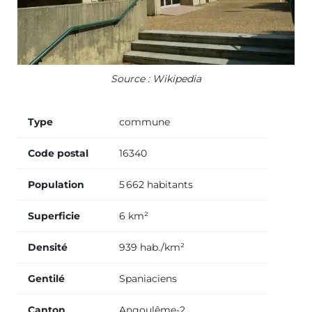
Source : Wikipedia
Type
commune
Code postal
16340
Population
5 662 habitants
Superficie
6 km²
Densité
939 hab./km²
Gentilé
Spaniaciens
Canton
Angoulême-2