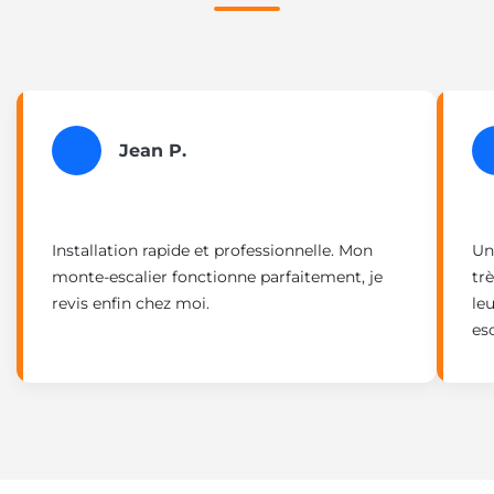
Jean P.
Installation rapide et professionnelle. Mon
Un
monte-escalier fonctionne parfaitement, je
tr
revis enfin chez moi.
le
esc