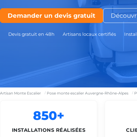
Demander un devis gratuit
Découvri
Devis gratuit en 48h
Artisans locaux certifiés
Instal
Artisan Monte Escalier
Pose monte escalier Auvergne-Rhône-Alpes
P
850+
INSTALLATIONS RÉALISÉES
CLI