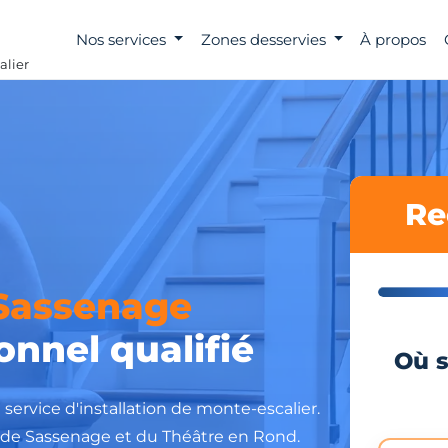
Nos services
Zones desservies
À propos
alier
Re
Sassenage
onnel qualifié
Où s
service d'installation de monte-escalier.
e de Sassenage et du Théâtre en Rond.