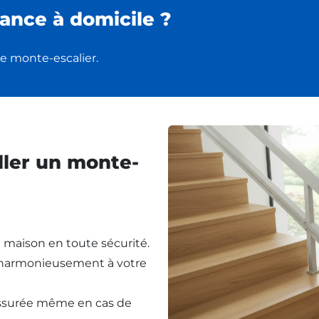
ance à domicile ?
e monte-escalier.
ller un monte-
re maison en toute sécurité.
t harmonieusement à votre
assurée même en cas de