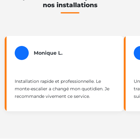
nos installations
Monique L.
Installation rapide et professionnelle. Le
Un
monte-escalier a changé mon quotidien. Je
tra
recommande vivement ce service.
su