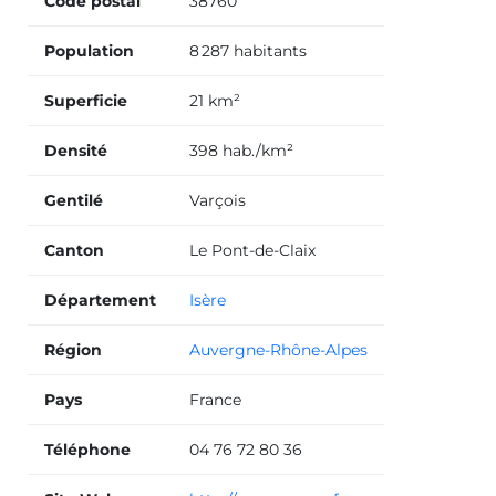
Code postal
38760
Population
8 287 habitants
Superficie
21 km²
Densité
398 hab./km²
Gentilé
Varçois
Canton
Le Pont-de-Claix
Département
Isère
Région
Auvergne-Rhône-Alpes
Pays
France
Téléphone
04 76 72 80 36