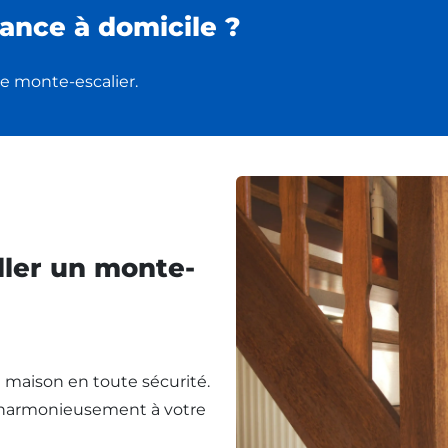
ance à domicile ?
e monte-escalier.
ller un monte-
re maison en toute sécurité.
t harmonieusement à votre