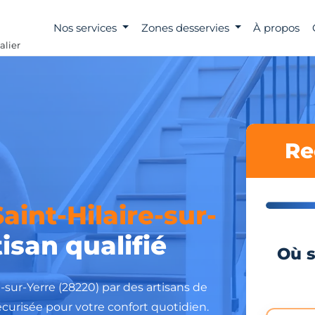
Nos services
Zones desservies
À propos
alier
Re
Saint-Hilaire-sur-
isan qualifié
Où s
e-sur-Yerre (28220) par des artisans de
curisée pour votre confort quotidien.