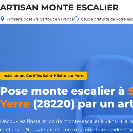
ARTISAN MONTE ESCALIER
Artisans poseurs partout en France
Étude gratuite de votre esc
Installateurs Certifiés Saint-Hilaire-sur-Yerre
Pose monte escalier à
Yerre
(28220) par un art
Découvrez l'installation de monte-escalier à Saint-Hilair
confiance. Nous assurons une mise en place rapide et sé