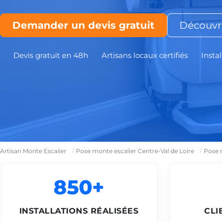
Demander un devis gratuit
Découvri
Devis gratuit en 48h
Artisans locaux certifiés
Instal
Artisan Monte Escalier
Pose monte escalier Centre-Val de Loire
Pose 
850+
INSTALLATIONS RÉALISÉES
CLI