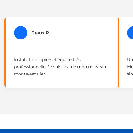
Jean P.
Installation rapide et équipe très
Un
professionnelle. Je suis ravi de mon nouveau
Mo
monte-escalier.
si