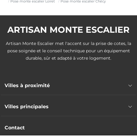
Pose monte escalier Loiret
Pose monte escalier Chécy
ARTISAN MONTE ESCALIER
Artisan Monte Escalier met l'accent sur la prise de cotes, la
pose soignée et le conseil technique pour un équipement
durable, sûr et adapté à votre logement.
Villes à proximité
Pose monte escalier Saint-Jean-de-Braye
Villes principales
Pose monte escalier Saint-Denis-en-Val
Pose monte escalier Jargeau
Pose monte escalier Montargis
Pose monte escalier Saint-Jean-le-Blanc
Contact
Pose monte escalier Gien
Pose monte escalier Orléans
Pose monte escalier Amilly