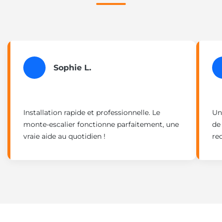
Sophie L.
Installation rapide et professionnelle. Le
Un
monte-escalier fonctionne parfaitement, une
de
vraie aide au quotidien !
re