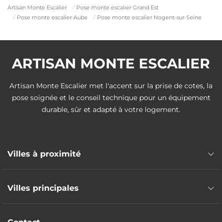
Artisan Monte Escalier
Pose monte escalier Grand Est
Pose monte escalier Aube
Pose monte escalier Nogent-sur-Seine
ARTISAN MONTE ESCALIER
Artisan Monte Escalier met l'accent sur la prise de cotes, la
pose soignée et le conseil technique pour un équipement
durable, sûr et adapté à votre logement.
Villes à proximité
Pose monte escalier Provins
Villes principales
Pose monte escalier Romilly-sur-Seine
Pose monte escalier Sézanne
Pose monte escalier Troyes
Pose monte escalier La Ferté-Gaucher