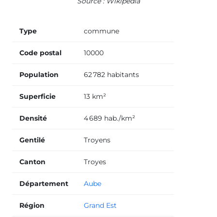
Source : Wikipedia
Type
commune
Code postal
10000
Population
62 782 habitants
Superficie
13 km²
Densité
4 689 hab./km²
Gentilé
Troyens
Canton
Troyes
Département
Aube
Région
Grand Est