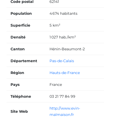
Code postal
62141
Population
4 674 habitants
Superficie
5 km²
Densité
1 027 hab./km²
Canton
Hénin-Beaumont-2
Département
Pas-de-Calais
Région
Hauts-de-France
Pays
France
Téléphone
03 21 77 84 99
http://www.evin-
Site Web
malmaison.fr