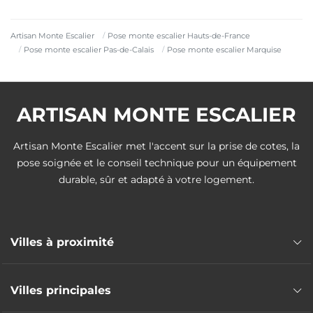
Artisan Monte Escalier
Pose monte escalier Hauts-de-France
Pose monte escalier Pas-de-Calais
Pose monte escalier Marquise
ARTISAN MONTE ESCALIER
Artisan Monte Escalier met l'accent sur la prise de cotes, la
pose soignée et le conseil technique pour un équipement
durable, sûr et adapté à votre logement.
Villes à proximité
Pose monte escalier Wimereux
Villes principales
Pose monte escalier Saint-Martin-Boulogne
Pose monte escalier Boulogne-sur-Mer