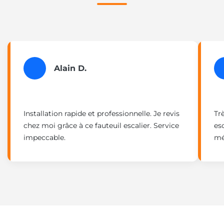
Alain D.
Installation rapide et professionnelle. Je revis
Tr
chez moi grâce à ce fauteuil escalier. Service
esc
impeccable.
mé