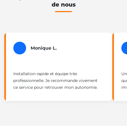
de nous
Monique L.
Installation rapide et équipe très
Un
professionnelle. Je recommande vivement
qu
ce service pour retrouver mon autonomie.
im