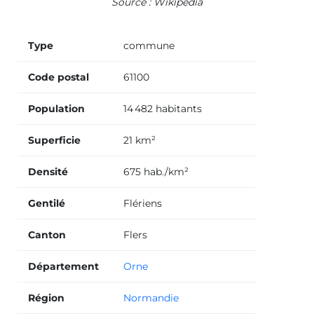
Source : Wikipedia
Type
commune
Code postal
61100
Population
14 482 habitants
Superficie
21 km²
Densité
675 hab./km²
Gentilé
Flériens
Canton
Flers
Département
Orne
Région
Normandie