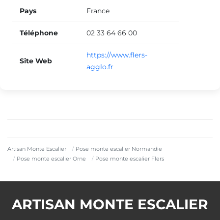
Pays
France
Téléphone
02 33 64 66 00
https://www.flers-
Site Web
agglo.fr
Artisan Monte Escalier
Pose monte escalier Normandie
Pose monte escalier Orne
Pose monte escalier Flers
ARTISAN MONTE ESCALIER