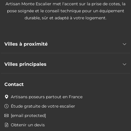
Artisan Monte Escalier met l'accent sur la prise de cotes, la
pose soignée et le conseil technique pour un équipement
durable, sûr et adapté à votre logement.
Villes à proximité
Pose monte escalier La Ferté Macé
Villes principales
Pose monte escalier Vire Normandie
Pose monte escalier Dampierre
Pose monte escalier Alençon
Pose monte escalier Saint-Jean-des-Essartiers
Contact
Pose monte escalier L'Aigle
Pose monte escalier Souleuvre en Bocage
Artisans poseurs partout en France
Pose monte escalier Valdallière
Pose monte escalier Falaise
Étude gratuite de votre escalier
Pose monte escalier Argentan
[email protected]
Pose monte escalier Saint-Hilaire-du-Harcouët
Obtenir un devis
Pose monte escalier Ifs