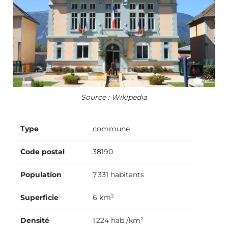
Source : Wikipedia
Type
commune
Code postal
38190
Population
7 331 habitants
Superficie
6 km²
Densité
1 224 hab./km²