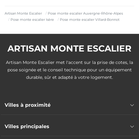
Artisan Monte Escalier
Pose monte escalier Auvergne-Rhône-Alpes
Pose monte escalier Isère
Pose monte escalier Villard-Bonnot
ARTISAN MONTE ESCALIER
Artisan Monte Escalier met l'accent sur la prise de cotes, la
pose soignée et le conseil technique pour un équipement
durable, sûr et adapté à votre logement.
Villes à proximité
Pose monte escalier Le Versoud
Villes principales
Pose monte escalier Saint-Ismier
Pose monte escalier Crolles