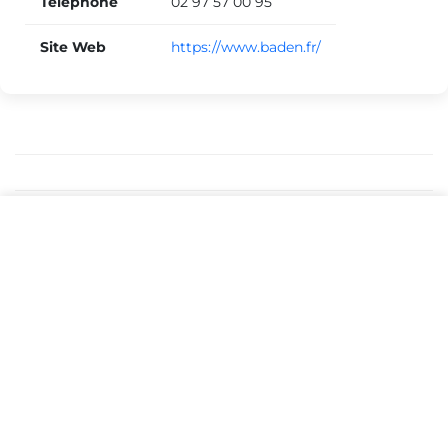
Téléphone
02 97 57 00 95
Site Web
https://www.baden.fr/
Artisan Monte Escalier
Pose monte escalier Bretagne
DEVIS GRATUIT
Pose monte escalier Morbihan
Pose monte escalier Baden
ARTISAN MONTE ESCALIER
Artisan Monte Escalier met l'accent sur la prise de cotes, la
pose soignée et le conseil technique pour un équipement
durable, sûr et adapté à votre logement.