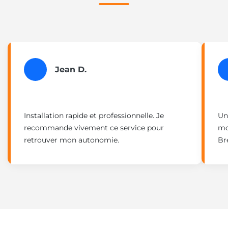
Jean D.
Installation rapide et professionnelle. Je
Un
recommande vivement ce service pour
mo
retrouver mon autonomie.
Br