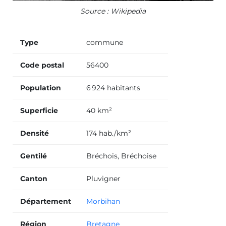
Source : Wikipedia
Type
commune
Code postal
56400
Population
6 924 habitants
Superficie
40 km²
Densité
174 hab./km²
Gentilé
Bréchois, Bréchoise
Canton
Pluvigner
Département
Morbihan
Région
Bretagne