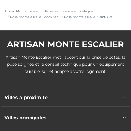
Artisan Monte Escalier
Pose monte escalier Bretagne
Pose monte escalier Morbihan
Pose monte escalier Saint-Avé
ARTISAN MONTE ESCALIER
Artisan Monte Escalier met l'accent sur la prise de cotes, la
pose soignée et le conseil technique pour un équipement
durable, sûr et adapté à votre logement.
Villes à proximité
Pose monte escalier Vannes
Villes principales
Pose monte escalier Plescop
Pose monte escalier Séné
Pose monte escalier Lorient