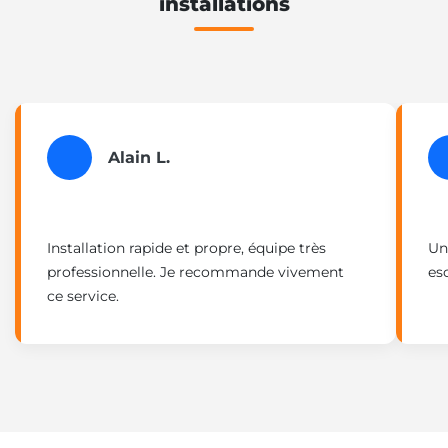
installations
Alain L.
Installation rapide et propre, équipe très
Un
professionnelle. Je recommande vivement
esc
ce service.