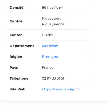
Densité
86 hab./km²
Plouaysien,
Gentilé
Plouaysienne
Canton
Guidel
Département
Morbihan
Région
Bretagne
Pays
France
Téléphone
02 97 33 31 51
Site Web
https://www.plouay.fr/