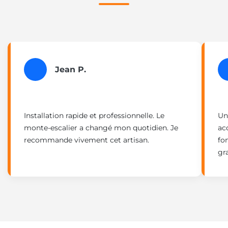
Jean P.
Installation rapide et professionnelle. Le
Un
monte-escalier a changé mon quotidien. Je
ac
recommande vivement cet artisan.
fo
gr