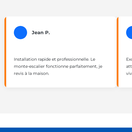
Jean P.
Installation rapide et professionnelle. Le
Exc
monte-escalier fonctionne parfaitement, je
at
revis à la maison.
vi