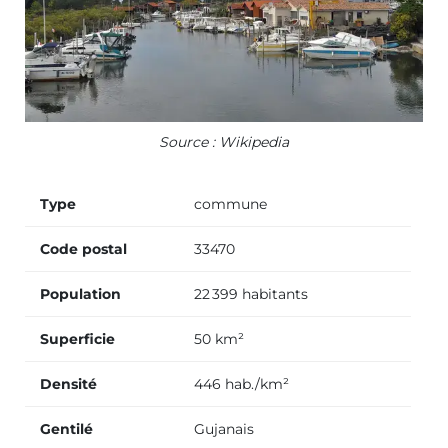
Source : Wikipedia
Type
commune
Code postal
33470
Population
22 399 habitants
Superficie
50 km²
Densité
446 hab./km²
Gentilé
Gujanais