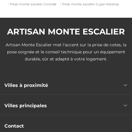
Pose monte escalier Gironde
Pose monte escalier Gujan-Mestras
ARTISAN MONTE ESCALIER
Artisan Monte Escalier met l'accent sur la prise de cotes, la
pose soignée et le conseil technique pour un équipement
durable, sûr et adapté à votre logement.
Villes à proximité
Pose monte escalier Le Teich
Villes principales
Pose monte escalier La Teste-de-Buch
Pose monte escalier Audenge
Pose monte escalier Bordeaux
Pose monte escalier Biganos
Contact
Pose monte escalier Mérignac
Pose monte escalier Lanton