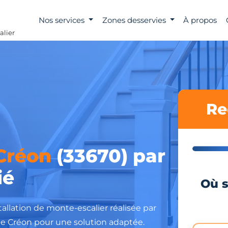
Nos services
Zones desservies
À propos
alier
Re
Créon
(33670) par
ié
Où s
tallation de monte-escalier réalisée par
 de Créon pour une solution adaptée.