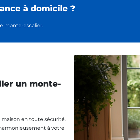
ance à domicile ?
e monte-escalier.
ller un monte-
re maison en toute sécurité.
t harmonieusement à votre