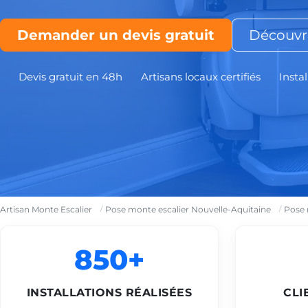
Demander un devis gratuit
Découvri
Devis gratuit en 48h
Artisans locaux certifiés
Instal
Artisan Monte Escalier
Pose monte escalier Nouvelle-Aquitaine
Pose 
850+
INSTALLATIONS RÉALISÉES
CLI